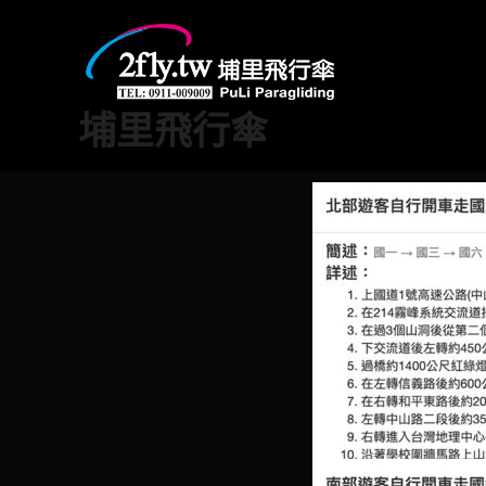
跳
至
主
要
埔里飛行傘
內
容